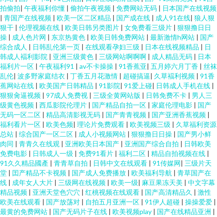
拍偷拍
|
午夜福利你懂
|
偷拍午夜视频
|
免费网站无码
|
日本国产在线视频
|
青国产在线视频
|
欧美一区二区精品
|
国产成在线
|
成人91在线
|
狼人狠
狠干
|
伦理视频在线
|
欧美日韩另类图片
|
女免费看三级片
|
狠狠撸日日
操
|
成人色片网
|
东京热黄色
|
欧美日韩免费网站
|
最新激情h网站
|
国产
综合成人
|
日韩乱伦第一页
|
在线观看孕妇三级
|
日本在线视频精品
|
日
韩成人褔利影院
|
亚洲三级黄色
|
三级网站啊啊啊
|
成人精品无码
|
日本
福利片一区
|
午夜福利91
|
av不卡操操
|
91香蕉亚
|
五月婷六月丁香
|
丝袜
乱伦
|
波多野家庭结衣
|
丁香五月花激情
|
超碰搞逼
|
久草褔利视频
|
91香
蕉网站在线
|
欧美国产日韩精品
|
91影院
|
91爱上碰
|
日韩成人手机在线
|
狠狠肏逼视频
|
97成人免费视
|
三级全黄网站版
|
日韩免费不卡
|
男人三
级黄色视频
|
西瓜影院伦理片
|
国产精品自拍一区
|
家庭伦理电影
|
国产
无码一区二区
|
精品高清影视无码
|
国产青青视频
|
国产亚洲香蕉视频
|
福利看片一区
|
欧美色频
|
理论片免费观看
|
欧美视频三级
|
久草福利资源
总站
|
综合国产一区二区
|
成人小视频网站
|
狠狠撸日日操
|
国产男小鲜
肉同
|
青青久在线观
|
亚洲欧美日本国产
|
亚洲国产综合自拍
|
日韩欧美
免费电影
|
日韩成人一级
|
免费91看片
|
福利二区
|
精品自拍视频在线
|
91久久精品國產
|
青青草自拍
|
日韩中文在线观看
|
91传媒网
|
三级片天
堂
|
囯产精品不卡视频
|
国产成人免费播放
|
欧美福利导航
|
青草国产在
线
|
成年女人大片
|
三级网在线视频
|
欧美一级
|
麻豆果冻天美
|
中文字幕
精品视频
|
亚洲天堂色穴穴
|
红桃视频在线观看
|
国产高清精品久
|
激性
欧美在线观看
|
国产放荡对
|
自拍五月亚洲一区
|
91伊人超碰
|
操操爱爱
|
最黄的免费网站
|
国产无码片子在线
|
欧美视频play
|
国产在线精品亚洲
|