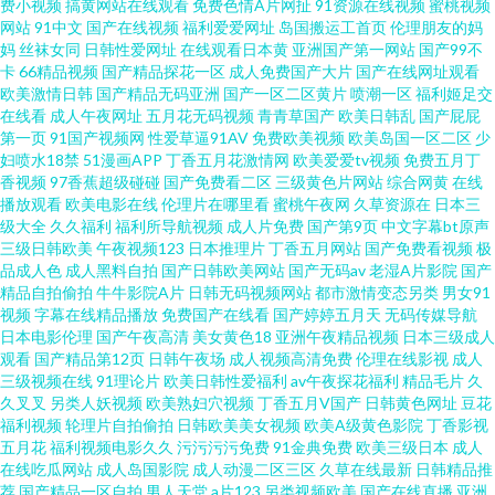
费小视频
搞黄网站在线观看
免费色情A片网扯
91资源在线视频
蜜桃视频
网站
91中文
国产在线视频
福利爱爱网址
岛国搬运工首页
伦理朋友的妈
草无码视 欧美亚洲素 91超碰成人导航 久久福利合集 亚洲尹人 国产理论片 手
妈
丝袜女同
日韩性爱网址
在线观看日本黄
亚洲国产第一网站
国产99不
卡
66精品视频
国产精品探花一区
成人免费国产大片
国产在线网址观看
机在线国产视频 超碰在线69 欧美人×xxⅩzozo特 在线天堂免费 久久草狠狠爱
欧美激情日韩
国产精品无码亚洲
国产一区二区黄片
喷潮一区
福利姬足交
在线看
成人午夜网址
五月花无码视频
青青草国产
欧美日韩乱
国产屁屁
第一页
91国产视频网
性爱草逼91AV
免费欧美视频
欧美岛国一区二区
少
亚洲网站h 国产精品中文在线观看 色先锋AVAV 福利社午夜 日韩性网 成人不
妇喷水18禁
51漫画APP
丁香五月花激情网
欧美爱爱tv视频
免费五月丁
香视频
97香蕉超级碰碰
国产免费看二区
三级黄色片网站
综合网黄
在线
卡 欧美日韩三区 69av欧美 精品午夜寂寞 亚洲综合小说网 黄色的小视频网站
播放观看
欧美电影在线
伦理片在哪里看
蜜桃午夜网
久草资源在
日本三
级大全
久久福利
福利所导航视频
成人片免费
国产第9页
中文字幕bt原声
三级日韩欧美
午夜视频123
日本推理片
丁香五月网站
国产免费看视频
极
亚洲精品变态另 国产精品中文 日韩色情电影院 肏屄网址麻豆传媒 欧美日韩
品成人色
成人黑料自拍
国产日韩欧美网站
国产无码av
老湿A片影院
国产
精品自拍偷拍
牛牛影院A片
日韩无码视频网站
都市激情变态另类
男女91
国产激情一区 中日韩电视剧在线观看最新 清纯小美女主播 女人A片综合 伊人
视频
字幕在线精品播放
免费国产在线看
国产婷婷五月天
无码传媒导航
日本电影伦理
国产午夜高清
美女黄色18
亚洲午夜精品视频
日本三级成人
观看
国产精品第12页
日韩午夜场
成人视频高清免费
伦理在线影视
成人
五月大香蕉 黑料自拍网 无码专区伦理三级 国产福利视频导航 日本做爰《替
三级视频在线
91理论片
欧美日韩性爱福利
av午夜探花福利
精品毛片
久
久叉叉
另类人妖视频
欧美熟妇穴视频
丁香五月V国产
日韩黄色网址
豆花
夫还债》 大香蕉玖玖乐 日本成免费人 91青草娱乐 老司机av影院 亚洲人成高
福利视频
轮理片自拍偷拍
日韩欧美美女视频
欧美A级黄色影院
丁香影视
五月花
福利视频电影久久
污污污污免费
91金典免费
欧美三级日本
成人
在线吃瓜网站
成人岛国影院
成人动漫二区三区
久草在线最新
日韩精品推
清 国产元码 午夜影院手机在线 福利在线观看免费不卡 日本亚洲欧美综合在
荐
国产精品一区自拍
男人天堂
a片123
另类视频欧美
国产在线直播
亚洲