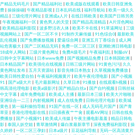
产精品无码毛片
|
国产精品福利社
|
欧美成版在线观看
|
欧美日韩亚洲免
费
|
操操操碰
|
午夜精品影视
|
日本乱码在线
|
福利导航站
|
欧美一级久久
精品
|
三级伦理片网址
|
亚洲成a人片
|
在线日韩欧美
|
欧美国产日韩另类
|
午夜视频福利一区
|
黄色男人的天堂
|
国产精品高清精品
|
A片淫色网站
|
欧美精品福利影院
|
波多野洁衣人体
|
欧美不卡在线
|
91草逼网址
|
三级
视频网站上
|
国产一区二区不卡
|
91制作天麻传媒
|
91色综合0
|
最新欧美
乱伦视频
|
国产免费播放视频
|
爱逼综合网
|
亚洲五月丁香综合
|
成人网
站危害极大
|
国产二区精品无码
|
免费一区二区三区
|
亚洲欧洲日韩电影
|
18成年人网站
|
三级片黄色网址
|
免费A级毛片
|
午夜福利乱
|
制服αV
|
日韩中文字幕网站
|
日本www免费
|
国产视频精品免费
|
日本韩国欧洲
|
日本精品国产
|
欧美强伦在线视频
|
日韩三级片网站
|
91黄色污污
|
久久
黄色网址发布
|
五月天资源站
|
影音先锋日本熟女
|
久草视频免费播放
|
欧美日韩性爱自拍
|
午夜福利视频黄片
|
欧美午夜伦理电影
|
国产小视频
91
|
国产a级大片
|
毛片最新网址
|
久草日本
|
91播放
|
在线观看h视频
|
日
韩高清伦理电影
|
欧美a级影片
|
国产精品白丝a
|
国产自约视频
|
日韩丝袜
中文字幕
|
成年免费电影
|
欧美成人主播
|
最新日本三级
|
欧美大片啪啪
|
亚洲综合一二三
|
内射视频网
|
成人在线免费
|
日韩伦理片电影
|
欧美城
黄色
|
第一福利偷拍导航
|
91国产在线一区
|
成人无码毛片国产
|
国产青
草亚
|
香港伦理电影在线
|
曰日插夜夜艹艹肏
|
观看AV网址
|
日韩在线免
费播放
|
国产小视频91
|
欧美成人传媒
|
午夜主播电影羞羞
|
精品日韩电
影
|
泰国人妖空姐
|
青草激情网
|
爆白浆最新章节
|
深夜免费福利影院
|
操
久婷婷
|
一区二区三孕妇
|
日本a级片
|
豆花福利导航
|
无码一区高清黄片