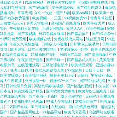
韩日欧美大片
|
91爆操网站
|
福利资源在线观看
|
亚洲欧洲视频在线
|
成
人福利在线视频
|
国产h视频在
|
综合激情校园
|
国产精品电影久
|
最新热
播电视剧
|
草逼无码
|
久久一次热
|
国产人妻
|
欧美aaa级片
|
欧美第一色
|
国产精选免费视频
|
欧美视频一二三区
|
91视频免费91
|
青青草草社区
|
三级黄色www
|
另类天堂影院
|
高清国产在线直播
|
欧美午夜大片
|
成人
簧片
|
午夜福利玉足在线
|
亚洲女同视频
|
欧黑人AA
|
97综合视频
|
家庭
乱伦电影
|
国产青视频
|
日韩免费在线看
|
国产精品被艹
|
国产精品综合
|
91网站免费视频
|
欧美视频在线
|
免费在线成人网站
|
综合五月网
|
91超
超碰
|
午夜久久色情影视
|
日韩成人小视频
|
日韩黄色三级毛片
|
日韩电影
导航
|
欧美爆乳
|
日本三级在线网址
|
老湿影院X一分钟
|
青青草在线观看
|
老湿机免费试看
|
91最新国产专区
|
日韩国产高清
|
国产盗摄视频
|
午夜
三级福利
|
午夜拍国产精品
|
国产传媒一
|
国产精品成人毛片
|
美国伦理
电影禁忌
|
在线视频观看
|
三级伦理电影片
|
欧美精品观看
|
亚洲超碰97
人人
|
亚洲三级伦理
|
美女水果视频天美
|
97操操操
|
日日干日日一区
|
欧美在线成人
|
欧美福利网站
|
狠狠干第123页
|
日韩99
|
午夜福利播放
|
成人午夜直播
|
亚洲视频一区
|
粉嫩AV一区二区
|
国产私拍福利精
|
91神
马
|
日韩伦理片免费
|
高清乱码欧美视频
|
国产精品伦视频
|
中文自拍
|
91
日本在
|
免费观看国产精品
|
亚洲欧美另类偷怕
|
欧美孕妇三级电影
|
国
产在线综合视频
|
国产高清一卡新区
|
成人动漫软件
|
无码AV
|
免费观看
黄色片
|
变态欧美乱伦视频
|
97成人午夜福利
|
窝窝社区国产
|
91视频看
片
|
二区国产在线
|
操日韩美女
|
在线操碰
|
国内在线黄色网址
|
超碰福利
国产
|
国产精品区网红主
|
91精品网站
|
欧美天堂香蕉
|
白丝网站在线观