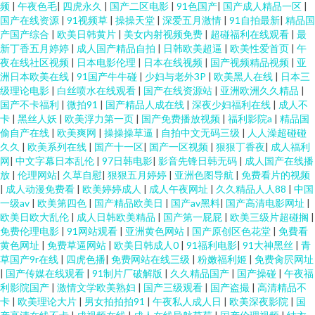
频
|
午夜色毛
|
四虎永久
|
国产二区电影
|
91色国产
|
国产成人精品一区
|
国产在线资源
|
91视频草
|
操操天堂
|
深爱五月激情
|
91自拍最新
|
精品国
产国产综合
|
欧美日韩黄片
|
美女内射视频免费
|
超碰福利在线观看
|
最
新丁香五月婷婷
|
成人国产精品自拍
|
日韩欧美超逼
|
欧美性爱首页
|
午
夜在线社区视频
|
日本电影伦理
|
日本在线视频
|
国产视频精品视频
|
亚
洲日本欧美在线
|
91国产牛牛碰
|
少妇与老外3P
|
欧美黑人在线
|
日本三
级理论电影
|
白丝喷水在线观看
|
国产在线资源站
|
亚洲欧洲久久精品
|
国产不卡福利
|
微拍91
|
国产精品人成在线
|
深夜少妇福利在线
|
成人不
卡
|
黑丝人妖
|
欧美浮力第一页
|
国产免费播放视频
|
福利影院a
|
精品国
偷自产在线
|
欧美爽网
|
操操操草逼
|
自拍中文无码三级
|
人人澡超碰碰
久久
|
欧美系列在线
|
国产十一区
|
国产一区视频
|
狠狠丁香夜
|
成人福利
网
|
中文字幕日本乱伦
|
97日韩电影
|
影音先锋日韩无码
|
成人国产在线播
放
|
伦理网站
|
久草自慰
|
狠狠五月婷婷
|
亚洲色图导航
|
免费看片的视频
|
成人动漫免费看
|
欧美婷婷成人
|
成人午夜网址
|
久久精品人人88
|
中国
一级av
|
欧美第四色
|
国产精品欧美日
|
国产av黑料
|
国产高清电影网址
|
欧美日欧大乱伦
|
成人日韩欧美精品
|
国产第一屁屁
|
欧美三级片超碰搁
|
免费伦理电影
|
91网站观看
|
亚洲黄色网站
|
国产原创区色花堂
|
免費看
黄色网址
|
免费草逼网站
|
欧美日韩成人0
|
91福利电影
|
91大神黑丝
|
青
草国产9r在线
|
四虎色播
|
免费网站在线三级
|
粉嫩福利姬
|
免费肏屄网址
|
国产传媒在线观看
|
91制片厂破解版
|
久久精品国产
|
国产操碰
|
午夜福
利影院国产
|
激情文学欧美熟妇
|
国产三级观看
|
国产盗撮
|
高清精品不
卡
|
欧美理论大片
|
男女拍拍拍91
|
午夜私人成人日
|
欧美深夜影院
|
国