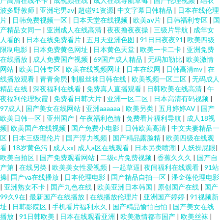
产高清在线不卡
|
成视频在线
|
成人在线导航草莓
|
国产伦理视频
|
结衣
波多野教师
|
亚洲宅男av
|
超碰91资源
|
中文字幕日韩精品
|
日本在线伦理
片
|
日韩免费视频一区
|
日本天堂在线视频
|
欧美aⅴ片
|
日韩福利专区
|
国
产精品女同一
|
亚洲成人在线高清
|
夜夜撸夜夜操
|
三级片导航
|
成年女
人看的
|
日本在线免费看片
|
五月天亚洲色图
|
91日日夜夜91
|
欧美四级
限制电影
|
日本免费黄色网址
|
日本黄色天堂
|
欧美一卡二卡
|
亚洲免费
在线播放
|
成人免费国产视频
|
69国产成人精品
|
无码加勒比
|
欧美激情
网站
|
欧美日韩专区
|
欧美在线视频网址
|
日本在线网
|
日韩高清mv
|
在
线播放观看
|
青青肏屄
|
制服丝袜日韩在线
|
欧美视频一区二区
|
无码成人
精品在线
|
深夜福利在线看
|
免费真人直播观看
|
日韩欧美在线高清
|
午
夜福利伦理秋霞
|
免费看日韩大片
|
亚洲一区二区
|
日本高清有码视频
|
97成人
|
国产美女在线网站
|
亚洲aaaaaa
|
欧美另类
|
五月婷婷AV
|
国产
欧美日韩一区
|
亚州国产
|
午夜福利色情
|
免费看片福利导航
|
成人18视
频
|
欧美国产在线视频
|
国产免费小电影
|
日韩欧美高清
|
中文夫妻精品一
区
|
日本三级理伦片
|
国产浮力视频
|
国产精品露脸精
|
欧美四级在线观
看
|
18岁黄色污
|
成人xx
|
成人a区在线观看
|
日本另类喷潮
|
人妖操屁眼
|
欧美自拍区
|
国产免费观看网站
|
二级c片免费视频
|
香蕉久久久
|
国产自
产第
|
在线另类
|
欧美美女性爱视频
|
一起草逼
|
夜间福利在线观看
|
91站
操
|
国产va在线播放
|
日本伦理电影
|
国产精品自拍一区
|
潘金莲伦理电影
|
亚洲熟女不卡
|
国产九色在线
|
欧美亚洲日本韩国
|
原创国产在线
|
国产
99久9在
|
最新国产在线播放
|
在线播放伦理片
|
亚洲国产婷婷
|
91视频新
址
|
日韩影院区
|
手机看片福利永久
|
国产精品愉怕自怕
|
国产美女在线
播放
|
91日韩欧美
|
日本在线观看亚洲
|
欧美激情都市国产
|
欧美丝袜
|