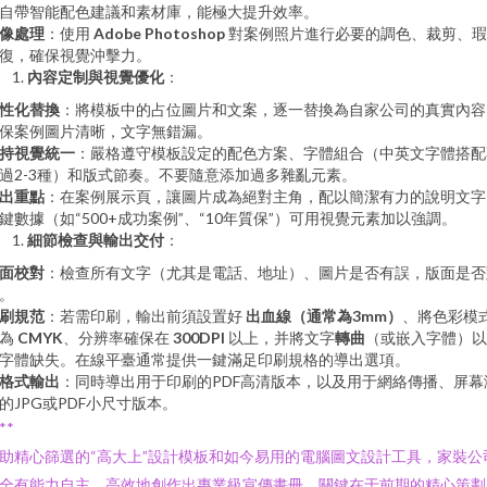
自帶智能配色建議和素材庫，能極大提升效率。
像處理
：使用
Adobe Photoshop
對案例照片進行必要的調色、裁剪、瑕
復，確保視覺沖擊力。
內容定制與視覺優化
：
性化替換
：將模板中的占位圖片和文案，逐一替換為自家公司的真實內容
保案例圖片清晰，文字無錯漏。
持視覺統一
：嚴格遵守模板設定的配色方案、字體組合（中英文字體搭配
過2-3種）和版式節奏。不要隨意添加過多雜亂元素。
出重點
：在案例展示頁，讓圖片成為絕對主角，配以簡潔有力的說明文字
鍵數據（如“500+成功案例”、“10年質保”）可用視覺元素加以強調。
細節檢查與輸出交付
：
面校對
：檢查所有文字（尤其是電話、地址）、圖片是否有誤，版面是否
。
刷規范
：若需印刷，輸出前須設置好
出血線（通常為3mm）
、將色彩模
轉為
CMYK
、分辨率確保在
300DPI
以上，并將文字
轉曲
（或嵌入字體）以
字體缺失。在線平臺通常提供一鍵滿足印刷規格的導出選項。
格式輸出
：同時導出用于印刷的PDF高清版本，以及用于網絡傳播、屏幕
的JPG或PDF小尺寸版本。
**
助精心篩選的“高大上”設計模板和如今易用的電腦圖文設計工具，家裝公
全有能力自主、高效地創作出專業級宣傳畫冊。關鍵在于前期的精心策劃