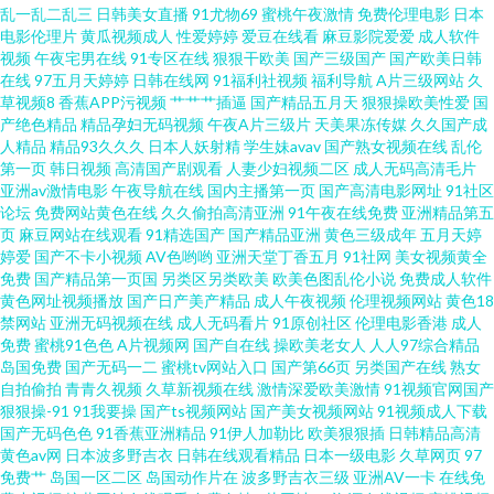
乱一乱二乱三
日韩美女直播
91尤物69
蜜桃午夜激情
免费伦理电影
日本
人区麻豆乱码1区2 中文字幕乱视 欧美国产亚洲一区 亚洲热色 免费看一级婬
电影伦理片
黄瓜视频成人
性爱婷婷
爱豆在线看
麻豆影院爱爱
成人软件
视频
午夜宅男在线
91专区在线
狠狠干欧美
国产三级国产
国产欧美日韩
在线
97五月天婷婷
日韩在线网
91福利社视频
福利导航
A片三级网站
久
片成人 AV女人天堂影院 亚洲专区欧美另类 欧美自拍视频 国产麻豆9 亚洲精
草视频8
香蕉APP污视频
艹艹艹插逼
国产精品五月天
狠狠操欧美性爱
国
产绝色精品
精品孕妇无码视频
午夜A片三级片
天美果冻传媒
久久国产成
品高清 狼友福利在线 八哥电影网站 香港精品第91 男女交性全过程免费 操操
人精品
精品93久久久
日本人妖射精
学生妹avav
国产熟女视频在线
乱伦
第一页
韩日视频
高清国产剧观看
人妻少妇视频二区
成人无码高清毛片
亚洲av激情电影
午夜导航在线
国内主播第一页
国产高清电影网址
91社区
黄了绿了 性福宝网 免费影视电影天堂 成人操碰视频 香蕉午夜福利院 久久久
论坛
免费网站黄色在线
久久偷拍高清亚洲
91午夜在线免费
亚洲精品第五
页
麻豆网站在线观看
91精选国产
国产精品亚洲
黄色三级成年
五月天婷
久亚洲精品影视 依依影院 韩国美女av网址 亚精产品 国产高清在线a免费视 日
婷爱
国产不卡小视频
AV色哟哟
亚洲天堂丁香五月
91社网
美女视频黄全
免费
国产精品第一页国
另类区另类欧美
欧美色图乱伦小说
免费成人软件
黄色网址视频播放
国产日产美产精品
成人午夜视频
伦理视频网站
黄色18
本免费三级网址 91福利 久草午夜免费精品 亚洲v欧 国产情侣精品激情 四色五
禁网站
亚洲无码视频在线
成人无码看片
91原创社区
伦理电影香港
成人
免费
蜜桃91色色
A片视频网
国产自在线
操欧美老女人
人人97综合精品
月天 第九电影院 欧美在线观看福利 91天堂午夜 老湿影院免费69 亚洲韩国日
岛国免费
国产无码一二
蜜桃tv网站入口
国产第66页
另类国产在线
熟女
自拍偷拍
青青久视频
久草新视频在线
激情深爱欧美激情
91视频官网国产
狠狠操-91
91我要操
国产ts视频网站
国产美女视频网站
91视频成人下载
本 国产成人性爱午夜 日本999资源网 TS人妖色情网 欧美三级aaa 51色播 狼友
国产无码色色
91香蕉亚洲精品
91伊人加勒比
欧美狠狠插
日韩精品高清
黄色av网
日本波多野吉衣
日韩在线观看精品
日本一级电影
久草网页
97
视频久久 亚洲一区综合图区 国产蜜臀在线观看 日韩欧美网站在线观看 a含羞
免费艹
岛国一区二区
岛国动作片在
波多野吉衣三级
亚洲AV一卡
在线免