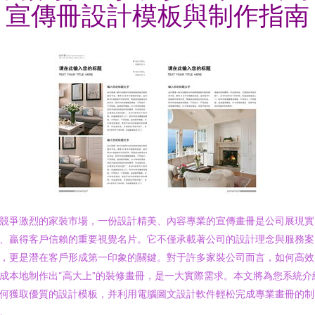
宣傳冊設計模板與制作指南
競爭激烈的家裝市場，一份設計精美、內容專業的宣傳畫冊是公司展現實
、贏得客戶信賴的重要視覺名片。它不僅承載著公司的設計理念與服務案
，更是潛在客戶形成第一印象的關鍵。對于許多家裝公司而言，如何高效
成本地制作出“高大上”的裝修畫冊，是一大實際需求。本文將為您系統介
何獲取優質的設計模板，并利用電腦圖文設計軟件輕松完成專業畫冊的制
。