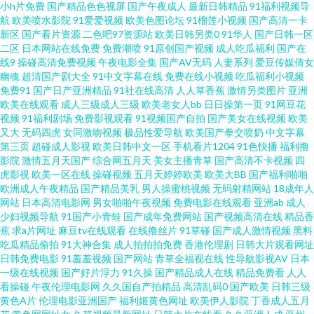
小h片免费
国产精品色色视屏
国产午夜成人
最新日韩精品
91福利视频导
器 欧洲亚洲精品免费二区 亚洲欧美日韩愉拍自拍 国产簧片 日本美女AA 日本
航
欧美喷水影院
91爱爱视频
欧美色图论坛
91榴莲小视频
国产高清一卡
新区
国产看片资源
二色吧97资源站
欧美日韩另类0
91华人
国产日韩一区
二区
日本网站在线免费
免费潮喷
91原创国产视频
成人吃瓜福利
国产在
精品一 91网在在线播放 老湿机福利院 亚洲女同一区二区 贵州路灯厂家 欧美
线9
操碰高清免费视频
午夜电影全集
国产AV无码
人妻系列
爱豆传媒倩女
幽魂
超清国产剧大全
91中文字幕在线
免费在线小视频
吃瓜福利小视频
自拍视频 91超碰人人艹 久久人妻在线观看 亚洲第一页国产57页 国产精品丝
免费91
国产日产亚洲精品
91社在线高清
人人草香蕉
激情另类图片
亚洲
欧美在线观看
成人三级成人三级
欧美老女人bb
日日操第一页
91网豆花
视频
91福利剧场
免费影视观看
91视频国产自拍
国产美女在线视频
欧美
袜一区二区 日韩欧美国产完整版 99国产在线 美丽小蜜桃2免费高清版电视剧
又大
无码四虎
女同激吻视频
极品性爱导航
欧美国产拳交喷奶
中文字幕
第三页
超碰成人影视
欧美日韩中文一区
手机看片1204
91色快播
福利撸
老妇人bbw 亚洲三级中文国产 国产精品视频网 少妇一二区 波多野42部 女人
影院
激情五月天国产
综合网五月天
美女主播青草
国产高清不卡视频
四
虎影视
欧美一区在线
操碰视频
五月天婷婷欧美
欧美大BB
国产福利啪啪
欧洲成人午夜精品
国产精品美乳
男人操蜜桃视频
无码射精网站
18成年人
被狂躁到高 亚洲天天干 国产精品专 色天情五月 www91cn 欧美大片欧美 亚洲
网站
日本高清电影网
男女啪啪午夜视频
免费电影在线观看
亚洲ab
成人
少妇视频导航
91国产小青蛙
国产成年免费网站
国产视频高清在线
精品香
制服丝袜手机 国产欧美日韩爆草 瑟瑟游戏 www午夜 免费高清看电视网站 亚
蕉
求a片网址
麻豆tv在线观看
在线撸丝片
91草碰
国产成人激情视频
黑料
吃瓜精品偷拍
91大神合集
成人拍拍拍免费
香港伦理剧
日韩大片观看网址
日韩免费电影
91羞羞视频
国产网站
青草全福视在线
性导航影视AV
日本
洲自偷自 国产免费观看精品 首页中文 超碰人妻第一夜 欧美成人一级片 一区
一级在线视频
国产好片浮力
91久操
国产精品成人在线
精品免费看
人人
看操碰
午夜伦理电影网
久久国自产拍精品
高清乱码0
国产欧美
日韩三级
二区 国产醉酒强奷系列在线 天堂v国产综合 大香蕉五月天 秋霞成人午夜鲁丝
黄色A片
伦理电影亚洲国产
福利姬黄色网址
欧美伊人影院
丁香成人五月