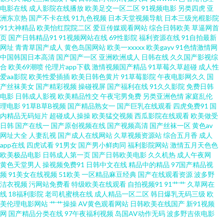
电影在线
成人影院在线播放
欧美足交一区二区
91视频电影
另类四虎
亚
日本卡一 91高清视频网站 后入黑丝jk 午夜福利视频导航 成人久久视频 欧美
洲东京热
国产不卡在线
91九色视频
日本天堂视频导航
日本三级光棍影院
91大神精品
欧美怡红院院二区
爱豆传媒观看网站
综合日韩欧美
草逼网首
性视频一区二区三区 正规的股票配资 国产午夜男女爽爽影院 手机看片国产免
页
国产日韩精品91
91视频网站在线
69性影院
福利资源在线
91自拍最新
网址
青青草国产成人
黄色岛国网站
欧美一xxxxx
欧美gayv
91色情激情网
中国韩国日本高清
国产国产一区
亚洲欧洲成人
日韩在线
久久国产影视综
费永久 bt资源之家 免费追好看的电视剧 亚洲三级视频 国产欧美日韩免费 日
合
欧美69潮喷
伦理片app下载
激情视频国产精品
91草莓久草超碰
成人性
爱aa影院
欧美性爱插插
欧美日韩色黄片
91草莓影院
午夜电影网久久
国
韩精品一级二级片 99精品电影网 莉莉影院免费 亚洲国产精品成人精品A片 国
产丝袜美女
国产精彩视频
操碰视屏
国产福利在线
91久久影院
免费日韩
电影
日韩成人影视
欧美精品性交
午夜宅男免费
另类亚洲色情
家庭乱伦
理电影
91草B草B视频
国产精品熟女一
国产巨乳在线观看
四虎免费91
国
产老师丝袜在线看 日韩成人无码专区 91人妻资源 精品国产网站国产网站 新
内精品无码短片
超碰成人操操
欧美猛交视频
西瓜影院在线观看
欧美做受
日韩
国产在线一
国产原创视频在线
国产视频高清
国产丝袜一区
黄色av
av网址 高清电影bt下载 平民影院 中文字幕电影 国家一级在线 偷拍亚洲经典
网址大全
人妻乱视
国产成人在线网站
久草视频资源站
综合五月香
成人
app在线
四虎试看
91男女
国产男小鲜肉同
福利影院网站
激情五月天色色
欧美极品电影
日韩成人第一页
国产日韩欧美电影
久久机热
成人午夜网
大奶激情资源网 欧美视频sss免费 原来是神马电视剧在线观看 韩国A片国产
黄色天堂男人
操视频免费91
日韩中文在线
精品中的精品
97国产精品视
频
91美女在线视频
51欧美
一区精品麻豆经典
国产在线观看资源
波多野
浪潮AV 网站国产入口免费 成全动漫在线观看免费高清 欧美日韩成人影片在
洁衣视频
污网站免费看
特级欧美在线观看
自拍视频91
91艹艹
久草网在
线
18福利影院
老司机蜜桃在线
成人精品一区二区
韩日爆乳无码三级
欧
美伦理电影网站
艹艹操操
AV黄色观看网站
日韩欧美在线国产
新91视频
线 在线观看高清完整电影 久久午夜国产精 亚洲精品综合在线影院 高效过滤
网
国产精品分类在线
97午夜福利视频
岛国AV动作无码
波多野吉依电影