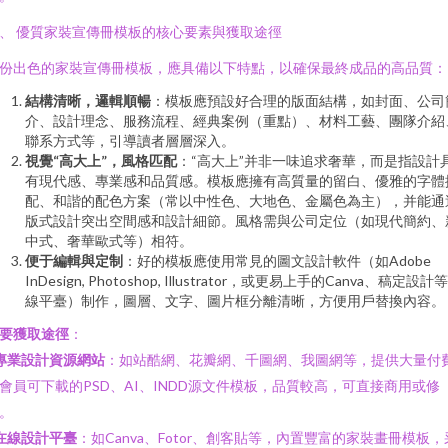
、 優質家裝宣傳冊模板的核心要素與獲取途徑
份出色的家裝宣傳冊模板，應具備以下特點，以確保最終成品的高品質：
結構清晰，邏輯順暢
：模板應預設好合理的版面結構，如封面、公司
介、設計理念、服務流程、經典案例（重點）、材料工藝、團隊介紹
聯系方式等，引導讀者層層深入。
視覺“高大上”，風格匹配
：“高大上”并非一味追求奢華，而是指設計
有現代感、專業感和品質感。模板應擁有高質量的留白、優雅的字體
配、和諧的配色方案（常以中性色、大地色、金屬色為主），并能通
版式設計突出空間感和設計細節。風格需與公司定位（如現代簡約、
中式、奢華歐式等）相符。
便于編輯與定制
：好的模板應使用常見的圖文設計軟件（如Adobe
InDesign, Photoshop, Illustrator，或更易上手的Canva、稿定設計
線平臺）制作，圖層、文字、圖片框分離清晰，方便用戶替換內容。
要獲取途徑
：
專業設計資源網站
：如站酷網、花瓣網、千圖網、我圖網等，提供大量付
會員可下載的PSD、AI、INDD源文件模板，品質較高，可直接商用或修
。
在線設計平臺
：如Canva、Fotor、創客貼等，內置豐富的家裝畫冊模板，