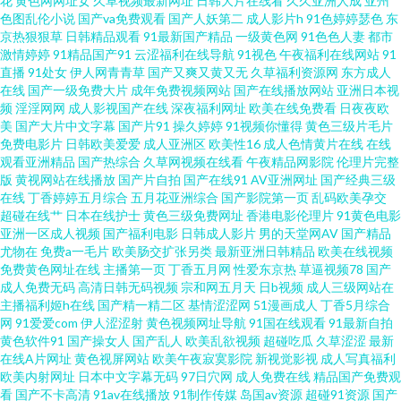
花
黄色网网址女
久草视频最新网址
日韩大片在线看
久久亚洲人成
亚州
色图乱伦小说
国产va免费观看
国产人妖第二
成人影片h
91色婷婷瑟色
东
一区 51黑料在线黑丝 黄色片大全 婷婷综合网 草草浮力快猫 欧美精品久久久
京热狠狠草
日韩精品观看
91最新国产精品
一级黄色网
91色色人妻
都市
激情婷婷
91精品国产91
云涩福利在线导航
91视色
午夜福利在线网站
91
久久无码人妻 在线观看中文字幕一区 狠狠狠的 天堂资源网欧美色 东京热女w
直播
91处女
伊人网青青草
国产又爽又黄又无
久草福利资源网
东方成人
在线
国产一级免费大片
成年免费视频网站
国产在线播放网站
亚洲日本视
频
淫淫网网
成人影视国产在线
深夜福利网址
欧美在线免费看
日夜夜欧
姦 日本护士下面毛茸茸 555电视网 经典偷窥盗 亚洲春色综合另类 国产公妇仑
美
国产大片中文字幕
国产片91
操久婷婷
91视频你懂得
黄色三级片毛片
免费电影片
日韩欧美爱爱
成人亚洲区
欧美性16
成人色情黄片在线
在线
在线观看 日韩成人性视频 91精品国产福利尤物 久热青草 亚洲精品中文字幕
观看亚洲精品
国产热综合
久草网视频在线看
午夜精品网影院
伦理片完整
版
黄视网站在线播放
国产片自拍
国产在线91
AV亚洲网址
国产经典三级
在线
丁香婷婷五月综合
五月花亚洲综合
国产影院第一页
乱码欧美孕交
区 国产精品欧美一 日本色导航 bt电影种子 欧美国产日韩婷婷色 中国xxx农村
超碰在线艹
日本在线护士
黄色三级免费网址
香港电影伦理片
91黄色电影
亚洲一区成人视频
国产福利电影
日韩成人影片
男的天堂网AV
国产精品
性视频 韩国三级 婷婷香蕉综合操网 超碰99热香蕉 欧美色图欧美 在线播放免
尤物在
免费a一毛片
欧美肠交扩张另类
最新亚洲日韩精品
欧美在线视频
免费黄色网址在线
主播第一页
丁香五月网
性爱东京热
草逼视频78
国产
成人免费无码
高清日韩无码视频
宗和网五月天
日b视频
成人三级网站在
费 精品国产免 亚洲成v人片在线观看 亚洲老熟女 后入网站 我国产码在线 成人
主播福利姬h在线
国产精一精二区
基情涩涩网
51漫画成人
丁香5月综合
网
91爱爱com
伊人涩涩射
黄色视频网址导航
91国在线观看
91最新自拍
电视一区二区 欧美日韩亚洲国 自拍高清日韩欧美另类 狼友福利AV 亚洲三级
黄色软件91
国产操女人
国产乱人
欧美乱欲视频
超碰吃瓜
久草涩涩
最新
在线A片网址
黄色视屏网站
欧美午夜寂寞影院
新视觉影视
成人写真福利
欧美内射网址
日本中文字幕无码
97日穴网
成人免费在线
精品国产免费观
高清 国产日产欧美精 日韩系列免费精品 草莓视频 午夜影院在线观看 精品无
看
国产不卡高清
91av在线播放
91制作传媒
岛国av资源
超碰91资源
国产