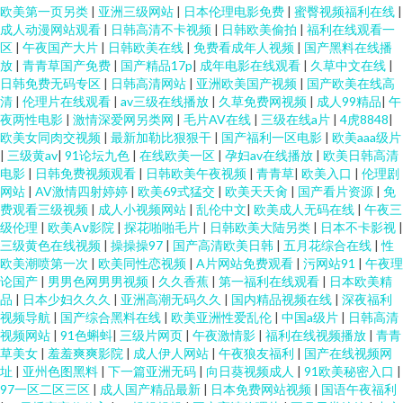
欧美第一页另类
|
亚洲三级网站
|
日本伦理电影免费
|
蜜臀视频福利在线
|
成人动漫网站观看
|
日韩高清不卡视频
|
日韩欧美偷拍
|
福利在线观看一
区
|
午夜国产大片
|
日韩欧美在线
|
免费看成年人视频
|
国产黑料在线播
放
|
青青草国产免费
|
国产精品17p
|
成年电影在线观看
|
久草中文在线
|
日韩免费无码专区
|
日韩高清网站
|
亚洲欧美国产视频
|
国产欧美在线高
清
|
伦理片在线观看
|
av三级在线播放
|
久草免费网视频
|
成人99精品
|
午
夜两性电影
|
激情深爱网另类网
|
毛片AV在线
|
三级在线a片
|
4虎8848
|
欧美女同肉交视频
|
最新加勒比狠狠干
|
国产福利一区电影
|
欧美aaa级片
|
三级黄av
|
91论坛九色
|
在线欧美一区
|
孕妇av在线播放
|
欧美日韩高清
电影
|
日韩免费视频观看
|
日韩欧美午夜视频
|
青青草
|
欧美入口
|
伦理剧
网站
|
AV激情四射婷婷
|
欧美69式猛交
|
欧美天天肏
|
国产看片资源
|
免
费观看三级视频
|
成人小视频网站
|
乱伦中文
|
欧美成人无码在线
|
午夜三
级伦理
|
欧美Aⅴ影院
|
探花啪啪毛片
|
日韩欧美大陆另类
|
日本不卡影视
|
三级黄色在线视频
|
操操操97
|
国产高清欧美日韩
|
五月花综合在线
|
性
欧美潮喷第一次
|
欧美同性恋视频
|
A片网站免费观看
|
污网站91
|
午夜理
论国产
|
男男色网男男视频
|
久久香蕉
|
第一福利在线观看
|
日本欧美精
品
|
日本少妇久久久
|
亚洲高潮无码久久
|
国内精品视频在线
|
深夜福利
视频导航
|
国产综合黑料在线
|
欧美亚洲性爱乱伦
|
中国a级片
|
日韩高清
视频网站
|
91色蝌蚪
|
三级片网页
|
午夜激情影
|
福利在线视频播放
|
青青
草美女
|
羞羞爽爽影院
|
成人伊人网站
|
午夜狼友福利
|
国产在线视频网
址
|
亚州色图黑料
|
下一篇亚洲无码
|
向日葵视频成人
|
91欧美秘密入口
|
97一区二区三区
|
成人国产精品最新
|
日本免费网站视频
|
国语午夜福利