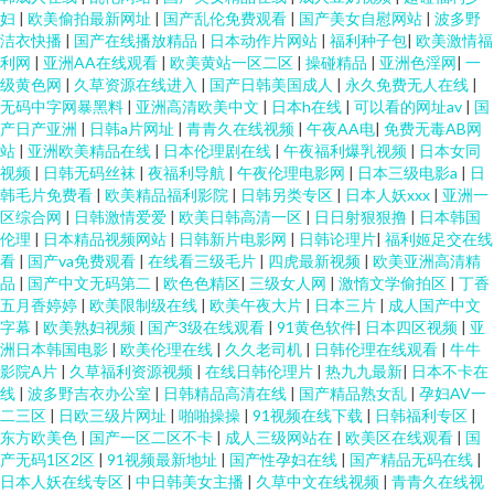
妇
|
欧美偷拍最新网址
|
国产乱伦免费观看
|
国产美女自慰网站
|
波多野
洁衣快播
|
国产在线播放精品
|
日本动作片网站
|
福利种子包
|
欧美激情福
利网
|
亚洲AA在线观看
|
欧美黄站一区二区
|
操碰精品
|
亚洲色淫网
|
一
级黄色网
|
久草资源在线进入
|
国产日韩美国成人
|
永久免费无人在线
|
无码中字网暴黑料
|
亚洲高清欧美中文
|
日本h在线
|
可以看的网址av
|
国
产日产亚洲
|
日韩a片网址
|
青青久在线视频
|
午夜AA电
|
免费无毒AB网
站
|
亚洲欧美精品在线
|
日本伦理剧在线
|
午夜福利爆乳视频
|
日本女同
视频
|
日韩无码丝袜
|
夜福利导航
|
午夜伦理电影网
|
日本三级电影a
|
日
韩毛片免费看
|
欧美精品福利影院
|
日韩另类专区
|
日本人妖xxx
|
亚洲一
区综合网
|
日韩激情爱爱
|
欧美日韩高清一区
|
日日射狠狠撸
|
日本韩国
伦理
|
日本精品视频网站
|
日韩新片电影网
|
日韩论理片
|
福利姬足交在线
看
|
国产va免费观看
|
在线看三级毛片
|
四虎最新视频
|
欧美亚洲高清精
品
|
国产中文无码第二
|
欧色色精区
|
三级女人网
|
激惰文学偷拍区
|
丁香
五月香婷婷
|
欧美限制级在线
|
欧美午夜大片
|
日本三片
|
成人国产中文
字幕
|
欧美熟妇视频
|
国产3级在线观看
|
91黄色软件
|
日本四区视频
|
亚
洲日本韩国电影
|
欧美伦理在线
|
久久老司机
|
日韩伦理在线观看
|
牛牛
影院A片
|
久草福利资源视频
|
在线日韩伦理片
|
热九九最新
|
日本不卡在
线
|
波多野吉衣办公室
|
日韩精品高清在线
|
国产精品熟女乱
|
孕妇AV一
二三区
|
日欧三级片网址
|
啪啪操操
|
91视频在线下载
|
日韩福利专区
|
东方欧美色
|
国产一区二区不卡
|
成人三级网站在
|
欧美区在线观看
|
国
产无码1区2区
|
91视频最新地址
|
国产性孕妇在线
|
国产精品无码在线
|
日本人妖在线专区
|
中日韩美女主播
|
久草中文在线视频
|
青青久在线视