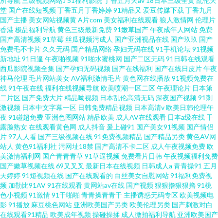
所导航
三级视频网站J
51福利影院
丁香五月天av
18日本三级全黄
乱伦天
堂
国产在线短视频
丁香五月丁香婷婷
91精品又
爱豆传媒下载
丁香九月
国产主播
美女网站视频黄
A片com
美女福利在线观看
狼人激情网
伦理片
香港
极品福利导航
黄色三级最新免费
91嫩草国产
午夜成年人网站
免费
国产高清视频
91草莓
丝瓜视频污成人
国产亚洲视品在线
国产玖玖
国产
免费毛不卡片
久久无码
国产精品网络
孕妇无码在线
91手机论坛
91视频
新地址
91日逼
午夜啪视频
91啪水蜜桃网
国产二区无码
91日韩在线观看
西瓜影院视频全集
国产孕妇无码视频
国产在线福利
国产在线日皮片
午夜
神马伦理
毛片网站美女
AV福利激情毛片
黄色网在线播放
91视频免费在
线
91午夜在线
福利在线视频导航
欧美喷潮一区二区
午夜理论片
日本第
二片区
国产免费大片
精品呦视频
日本乱伦高清无码
深夜国产视频
91刺
激视频
日本中文字幕一区
日韩免费精品视频
日本高清v
欧美日韩伦理午
夜
91碰超免费
亚洲色图网站
精品欧美
成人AV在线观看
日本a级在线
干
露脸熟女
在线观看黄色网
成人抖音
爰上碰91
国产美女91视频
国产情侣
片
97人人看
国产三级视频在线
91免费视频精品
国产精品另类
黄色AV网
站人
黄色91福利社
污网址18禁
国产高清不卡二区
成人午夜视频免费
欧
美激情福利网
国产青青青草
91草逼视频
免费看片日韩
午夜视频福利免费
国产嫩草视频在线
69叉叉叉
最新日本在线视频
日韩成人a
青青操91
五月
天婷婷
91短视频在线
国产在线观看的
白丝美女自慰网站
91福利免费视
频
加勒比91AV
91在线观看
黄网站av在线
国产视频
狠狠擼狠狠擼
91桃
色小视频
91激情
91干啪啪
青青操青青干
主播诱惑无码专区
欧美视频电
影
91播放
麻豆桃色网站
亚洲欧美国产另类
欧美伦理另类
国产刺激对白
在线观看91精品
欧美成年视频
操碰操揉
成人微拍福利导航
亚洲欧美国产