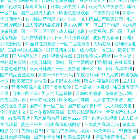
看
|
黄色av网站观看
|
日韩欧美深夜福利
|
亚洲欧美专区
|
国产在线
|
精品
国产伦理网
|
草逼看黄片
|
日本乱码中文字幕
|
欧美成人午夜影院
|
韩日
一区二区
|
国产亚洲男人的天
|
欧美色在线观看
|
午夜偷拍福利
|
高清不
卡日韩无码
|
女同性国产精品
|
女同另类一区
|
精品国产欧美日韩
|
毛片
三级片网站
|
成人无码精品视频
|
男人AV网
|
区一区二国产精品
|
91精品
免费视频
|
国产一区二区三区
|
成人福利电影
|
欧美福利二区
|
国产无码
播放视频
|
毛片在线看平台
|
日韩大片免费观看
|
波多野女教师
|
亚洲五
月综合网站
|
91丝袜在线观看
|
一区二区在线看
|
无码在线
|
福利伦理电
影
|
三级网址在线播放
|
日韩激情图片区
|
成人综合一区二区
|
欧美日韩
视频
|
国内精品久久
|
91短视频版在线
|
日韩免费成人网站
|
中文人妻
|
福利源资源站
|
欧美日韩国产网站
|
国产性爱网站
|
亚洲福利在线观看
|
青青超碰在线
|
欧美日韩国产一区
|
微拍福利一区二区
|
日韩高清福利
|
国产精品香蕉在线
|
高清不卡日韩无码
|
午夜福利局
|
91人人爽
|
欧美视频
社区
|
欧美变态另类性爱
|
波多野吉衣视频
|
狼友午夜福利视频
|
成人国
产综
|
亚洲色图综合素
|
国产美女影院
|
日本高清一本视频
|
韩日爆乳无码
三级
|
日本一区三级
|
男人的天堂直播
|
日韩欧美劲爆
|
免费黄色av网址
|
四虎另类西西
|
日韩在线免费
|
欧美成人性导航
|
人人撸在线播放
|
国产
极品视觉盛宴
|
国产不卡一区二区
|
国产精品午夜日韩
|
人人操夜夜撸
|
伦理电影中文
|
日本午夜影院美媚
|
日韩在线观看不卡
|
青草国产在线视
频
|
91免费看片
|
国产精品精品
|
欧美aaaa
|
国产色片在线视频
|
成人日本
在线观看
|
黄色三极片
|
日本高清视频网站
|
三级黄片高清无码
|
青青草
电影院77
|
先锋影音91
|
91精品午夜网站
|
欧美四级先锋影音
|
91自拍网
|
五月天婷婷导航
|
国产不卡福利
|
欧美性爱第1页
|
操逼3级黄色毛片
|
国