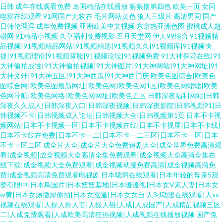
日韩
成年在线观看免费
岛国精品在线播放
狠狠撸第四色
欧美一页
女同
电影在线观看
91网国产尤物在
毛片网站黄色
狼人三级片
高清男同
国产
日韩伦理淫
成年免费视频
亚洲欧美中文视频
东京热亚洲色图
蜜桃成人超
碰网
91精品小视频
久草福利免费视影
五月天堂网
伊人99综合
91视频精
品视频|91视频精品网站|91视频精选|91视频久久|91视频库|91视频快
捷|91视频理论|91视频露脸|91视频论坛|91视频免费
91大神探花在线|91
大神偷拍成性|91大神偷拍视频|91大神图片|91大神网站|91大神网址|91
大神文轩|91大神五区|91大神西瓜|91大神西门庆
欧美色图综合|欧美色
图综合网|欧美色图最新网址|欧美色网|欧美色网1区|欧美色网螥螥|欧美
色网导航|欧美色网络|欧美色网网址|欧美色五区
日韩深夜福利网站|日韩
深夜久久成人|日韩深夜入口|日韩深夜视频|日韩深夜影院|日韩视频91|日
韩视频不卡|日韩视频成人论坛|日韩视频大全|日韩视频第1页
日本不卡视
频网站|日本不卡视频一区|日本不卡视频在线|日本不卡视屏|日本不卡线|
日本不卡线在免费|日本不卡一二|日本不卡一二三区|日本不卡一区|日本
不卡一区二区
成全片大全|成全片大全免费追剧大全|成全世界免费高清观
看|成全视频|成全视频大全高清全集免费观看|成全视频大全高清全集在
线下载|成全视频大全免费观看|成全视频动漫免费高清|成全视频高清免
费|成全视频高清免费观看电视剧
日本嗯啊在线观看|日本年轻的母亲5观
整有限中|日本鳥国片|日本妞妞基地|日本暖暖视|日本女V素人妻|日本女
w黄|日本女厕撒尿偷拍|日本女抠逼|日本女女自
人3d动漫在线观看|人xx
视频在线观看|人操人操人妻|人操人碰|人成|人成国产|人成精品视频三区
二|人成免费观看|人成欧美高清狂热视频|人成视频在线播放视频
国产免