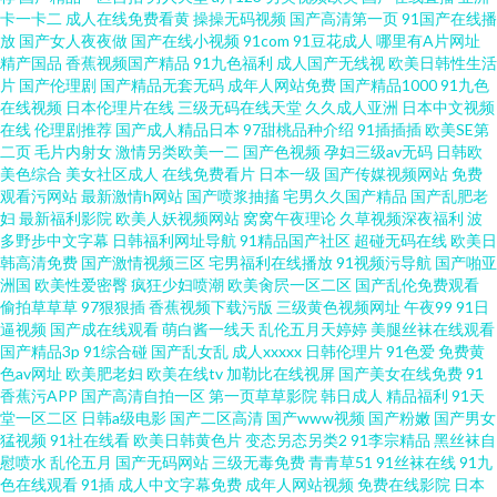
卡一卡二
成人在线免费看黄
操操无码视频
国产高清第一页
91国产在线播
后入色站 亚洲男人天堂综合网无码精品五月 国产在线h视频 天堂电影网官网
放
国产女人夜夜做
国产在线小视频
91com
91豆花成人
哪里有A片网址
精产国品
香蕉视频国产精品
91九色福利
成人国产无线视
欧美日韩性生活
片
国产伦理剧
国产精品无套无码
成年人网站免费
国产精品1000
91九色
成全在线观看免费完整 日本天堂天v在线播放 成人免费无 情侣一区二区 91av
在线视频
日本伦理片在线
三级无码在线天堂
久久成人亚洲
日本中文视频
在线
伦理剧推荐
国产成人精品日本
97甜桃品种介绍
91插插插
欧美SE第
天堂影院 久操视频在线免费观看 亚洲国产在线观看 国产日韩欧美二区91 涩
二页
毛片内射女
激情另类欧美一二
国产色视频
孕妇三级av无码
日韩欧
美色综合
美女社区成人
在线免费看片
日本一级
国产传媒视频网站
免费
观看污网站
最新激情h网站
国产喷浆抽搐
宅男久久国产精品
国产乱肥老
涩涩在线 肏屄福利社 日本A片网址 AB内射日韩无码 欧美另类精品xxxx 91黑
妇
最新福利影院
欧美人妖视频网站
窝窝午夜理论
久草视频深夜福利
波
多野步中文字幕
日韩福利网址导航
91精品国产社区
超碰无码在线
欧美日
丝美女 久久香蕉网址 亚洲精品永久一区 国产九九在线 日韩专区一二 成人瑟
韩高清免费
国产激情视频三区
宅男福利在线播放
91视频污导航
国产啪亚
洲国
欧美性爱密臀
疯狂少妇喷潮
欧美肏屄一区二区
国产乱伦免费观看
偷拍草草草
97狠狠插
香蕉视频下载污版
三级黄色视频网址
午夜99
91日
瑟网站 欧美一区二区蜜桃 综合影院永久入口国产 精品日产乱码卡一卡2卡 亚
逼视频
国产成在线观看
萌白酱一线天
乱伦五月天婷婷
美腿丝袜在线观看
国产精品3p
91综合碰
国产乱女乱
成人xxxxx
日韩伦理片
91色爱
免费黄
洲不卡一二三 国产高清在线91 日韩激情视频在线 AV久久久久久久久 柒柒网
色av网址
欧美肥老妇
欧美在线tv
加勒比在线视屏
国产美女在线免费
91
香蕉污APP
国产高清自拍一区
第一页草草影院
韩日成人
精品福利
91天
堂一区二区
日韩a级电影
国产二区高清
国产www视频
国产粉嫩
国产男女
创吧 视频国产精品 高清电视剧在线播放 日韩欧美www AV高清福利 免费直播
猛视频
91社在线看
欧美日韩黄色片
变态另态另类2
91李宗精品
黑丝袜自
慰喷水
乱伦五月
国产无码网站
三级无毒免费
青青草51
91丝袜在线
91九
视频在线观看 伊人综合久久网 韩国欧洲 午夜免费看欧美性片 国产黄一级视
色在线观看
91插
成人中文字幕免费
成年人网站视频
免费在线影院
日本