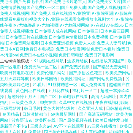
费毛卡|国产免费毛卡片|国产免费毛卡片老年人|国产免费美女大片|国产
免费情爱视频|国产免费区一区二|国产免费人成|国产免费人成视频|国产
免费人成视频网|国产免费人成在线视频
97影院亚|97影院亚洲|97影院在
线观看免费版电视剧大全|97影院在线观看免费播放电视剧大全|97影院在
线午夜|97尤物超碰|97尤物视频|97尤物视频网站|97在线|97在线b'b
日本
免费人成视频播放|日本免费人成在线网站|日本免费三|日本免费三级网
址|日本免费三片在线播放|日本免费色情爆操|日本免费视频|日本免费网
站|日本免费网站观看|日本免费亚洲视频
免费人人操|免费人人妻导航|免
费日本A官网|免费日本电视剧|免费日本动漫网站|免费日本看片|免费日
本污漫bm|免费日本在线小视频|免费日韩电影|免费日韩电影网
主站蜘蛛池模板：
91视频在线导航
|
波多野结依
|
在线播放真实国产
|
欧
美一区电影
|
免费无码一区二区
|
国产免费屄视频
|
国产精品无套无码
|
欧美日韩电影在线
|
免费伦理片网站
|
国产原创区色花堂
|
欧美免费网站
|
五月天婷婷导航
|
欧美日韩国语
|
欧美性福网址
|
国产网站免费视频
|
另
类欧美婷婷色吧
|
91看片
|
91丝袜诱惑一区
|
成人免费试看
|
超碰国产在
线观看
|
黄色网址在线观
|
五月花在线
|
福利片一区二
|
超碰一本操玖玖
操
|
超碰婷婷五月天
|
国产二区
|
日韩电影在线看
|
高清无码网址
|
国内自
拍乱
|
三级黄色成人
|
脚交在线
|
久草中文在线视频
|
午夜在线福利影院
|
三级网站片
|
韩日毛片
|
黄色大片特1级片
|
久久亚洲人成
|
日韩精选在线
|
岛国精品
|
日韩激情都市
|
69热最新网址
|
国产高清无码网站
|
欧美伪娘
网站
|
波多野诘衣
|
欧美区在线
|
国产原创视频在线
|
欧美日韩性爱自拍
|
最新国产不卡a
|
三级永久av
|
AV不卡在线观看
|
av三级在线播放
|
欧美日
韩成人在线
|
乱伦网站
|
国产美女精品在线
|
成人豆奶视频
|
超碰福利少