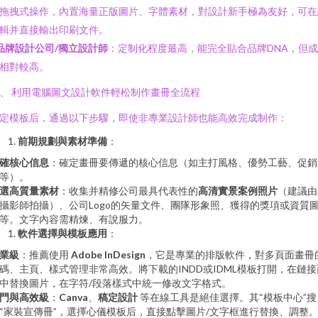
拖拽式操作，內置海量正版圖片、字體素材，對設計新手極為友好，可在
輯并直接輸出印刷文件。
品牌設計公司/獨立設計師
：定制化程度最高，能完全貼合品牌DNA，但
相對較高。
、 利用電腦圖文設計軟件輕松制作畫冊全流程
定模板后，通過以下步驟，即使非專業設計師也能高效完成制作：
前期規劃與素材準備
：
確核心信息
：確定畫冊要傳遞的核心信息（如主打風格、優勢工藝、促銷
等）。
選高質量素材
：收集并精修公司最具代表性的
高清實景案例照片
（建議由
攝影師拍攝）、公司Logo的矢量文件、團隊形象照、獲得的獎項或資質
等。文字內容需精煉、有說服力。
軟件選擇與模板應用
：
業級
：推薦使用
Adobe InDesign
，它是專業的排版軟件，對多頁面畫冊
碼、主頁、樣式管理非常高效。將下載的INDD或IDML模板打開，在鏈接
中替換圖片，在字符/段落樣式中統一修改文字格式。
門與高效級
：
Canva
、
稿定設計
等在線工具是絕佳選擇。其“模板中心”搜
“家裝宣傳冊”，選擇心儀模板后，直接點擊圖片/文字框進行替換、調整