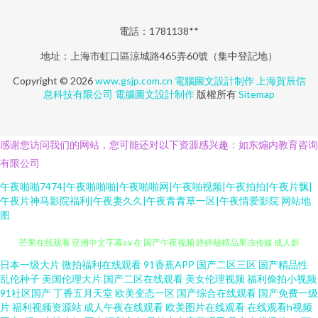
電話：1781138**
地址：上海市虹口區涼城路465弄60號（集中登記地）
Copyright © 2026
www.gsjp.com.cn
電腦圖文設計制作
上海賀辰信
息科技有限公司
電腦圖文設計制作
版權所有
Sitemap
感谢您访问我们的网站，您可能还对以下资源感兴趣：如东煽内教育咨询
有限公司
午夜啪啪7474|午夜啪啪啪|午夜啪啪网|午夜啪视频|午夜拍拍|午夜片飘|
午夜片神马影院福利|午夜妻久久|午夜青青草一区|午夜情爱影院
网站地
图
观影100部 国产色福利骚在线 亚洲精品图片区小 国产精选在线观看 97网色
日本一级大片
微拍福利在线观看
91香蕉APP
国产二区三区
国产精品性
乱伦种子
美国伦理大片
国产二区在线观看
美女伦理视频
福利偷拍小视频
91社区国产
丁香五月天堂
欧美变态一区
国产综合在线观看
国产免费一级
芒果在线观看 亚洲中文字幕a∨在 国产午夜视频 婷婷秘精品果冻传媒 成人影
片
福利视频资源站
成人午夜在线观看
欧美图片在线观看
在线观看h视频