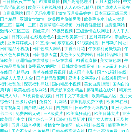
|
曰日插夜夜艹艹肏
|
91操操操操
|
国产高清伦理片
|
五月天堂婷婷
|
中文
字幕淫亂視頻
|
欧美不卡在线视频
|
人人97综合精品
|
国产成本人三级在
|
自慰乱网站
|
国产无码免费看
|
激情五月极品婷婷
|
日本三级三级三级
|
囯产精品
|
亚洲文学激情
|
欧美图片偷拍另类
|
欧美毛多水
|
成人动漫一
区二区
|
福利一二区
|
香蕉草莓午夜视频
|
91抖音轻量版
|
自慰乱网站
|
激情69二区三区
|
四虎黄片
|
97极品视频
|
三级激情在线网址
|
人人干人
人澡
|
日韩另类
|
在线观看色A
|
亚洲欧美第一页
|
五月婷婷AV
|
泰国玩人
妖
|
亚洲婷婷成人
|
91直播nba
|
东京热久
|
91视频网店
|
日韩新片网址
|
日韩精品小视频
|
日韩色成人网站
|
丁香五月花
|
午夜福利肏屄视频
|
午
夜性色免费视频
|
日韩电影天堂
|
黄色美女免费网站
|
日韩精品网址
|
操
逼欧美
|
欧洲精品在线播放
|
三级在线看
|
91香蕉直播
|
美女黄色网
|
午
夜精品网影院
|
免费看AV的网址
|
日韩欧美在线高清
|
伊人av副利色色
|
在线国产精品91
|
青草在线观看视频
|
成人国产电影
|
国产91福利在线
|
超碰人人爱人人肏
|
国产精品资源网
|
亚洲中文字幕a∨
|
在线美剧天堂
|
福利社乱伦
|
深夜福利导航
|
国内精品小视频
|
美女自慰18禁
|
国内自拍
第1页
|
欧美在线播放网站
|
四虎影庫必出精品
|
超碰黑丝在线91
|
精东无
码成人A片
|
91免费播放视频
|
日韩中文字幕亚州
|
欧美精品六区
|
五月天
综合91
|
三级片孕妇
|
免费的H片网站
|
香蕉视频免费下载
|
欧美99在线
|
青青视频网
|
国产吃瓜秘入口
|
四虎国产
|
日韩午夜无码视频
|
亚洲无码一
卡二卡
|
免费网站无码
|
三A级黄片
|
欧美疯狂乱伦
|
欧美日韩大片
|
亚洲
欧美国产中文
|
国产综合一区
|
日韩电影网新片
|
国产女人喷浆
|
三及片
免费
|
五月花综合视频
|
激惰文学偷拍区
|
成人福利在线看
|
能看毛片的
网站
|
国产不卡a
|
91色精品
|
日韩在线高清在线
|
国产91高清免费
|
91自