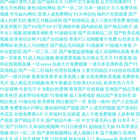
国产a级0
变性人妖
国产福利永久
日韩中文字幕观看
足交在线播放91
丁
片大香蕉 欧美性色黄在 中文字幕有码在线播放 精品国产卡一卡2卡3卡 亚洲
香五月色网站
黄色3级抢网站
国产一区二区
日本一级婬片
久久免费手机
视频
学生妹Av网站
亚洲人成免费网站
91大神自拍
福利片在线观看
国产
成人内射无码
激情五月极品婷婷
国产剧情精品
成人三级伦理免费
偷怕欧
精品国产老牛 国产精品视频对白刺激 国产99小视频 日本特级婬片中文 91免
美亚州图片
国产AV国产AV
97亚洲精华液
国内精自线
国产精品3级片
成
年女人视频
狠狠撸亚洲欧美
91操碰在线
国产高清精品二区
国产欧美在线
费版视频 九七电影在线观看 亚洲大片永久精品免费 国产黄大 秋霞露色 91国
视频
欧美色综合网
91国产自拍偷拍
香蕉911
花蝴蝶看片免费
白丝美女免
费网站
欧美女人与动物交
国产精品无码电影
91插插库
97超碰大香蕉
户
外自慰影院
国产一区二区二区
国产偷窥盗摄视频
成人动漫网站观看
欧美
偷 快活影院免费版 91小视频在线 久热视频精品 一级美女制服黄 欧美自拍亚
第一页夜夜
91成人精品视频
蜜桃爱爱视频
乱伦熟女五月天
91香蕉视
福
利在线视频直播
一区xxxxx
岛国大片免费视频
一道日本亚洲香蕉
国产91
洲综合图区 成全电影大全免费观看完整版动漫 www人人操 麻豆一二区 亚洲
高清精品
国产一区二区福利
伦理在线播放
人妻无码精品
91自拍在线观看
国产一级片内射
夜夜骑青青草
欧美色图人妻
在线免费欧美视频
免费黄色
毛片
成人精品无码视频
欧美午夜极品
性欧美ⅩⅩⅩⅩ乱
欧美色色六月天
综合伊人蕉 国产熟妇高潮叫床视频播放 日韩无码久久久 97福利 九九热这里
91影视网
午夜伦不卡
加勒比性爱网
青草国产在线视频
亚洲国产精品导航
欧美色淫
波多野结依电影
91狠狠撸
成人深夜电影
精品国产美女剃毛
加
只有 午夜看片影院在线观看 福利短片在线观看 欧洲成在人线视频免费 最新
勒比熟女
91碰在线
欧美裸模
萌白酱国产一区
美国一级AV
国产人在线成
免费
免费黄色A片网址
微拍福利国产视频
国产人成无码视频
国产原创区
色花堂
在线免费黄A片
久草福利
乱伦家庭
成人午夜免费视频
人妖射精
国
高清日本电影 激情在线观看视频 午夜免费观看福利片 国产一区二区免费精品
产屁屁
国产精品天干天
国产精品午夜一区
中文字幕无码人妻
日本不卡二
区
国产日韩91
久草福利视频网
91日日夜夜91
超碰碰天天操
91草草酒店
三区在线看 99人人操 理论片电影网 亚洲精品国产摄像头 国产第一福利影院
视频
韩日一区二区
国产激情视频网站
成人视频日本
茄子视频污
亚洲色
欲天天
成人丝瓜视频下载
日韩逼网
精东传媒入口
黄wwww色
香港伦理