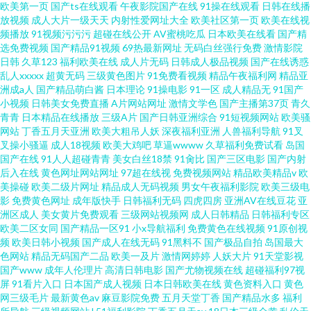
欧美第一页
国产ts在线观看
午夜影院国产在线
91操在线观看
日韩在线播
放视频
成人大片一级天天
内射性爱网址大全
欧美社区第一页
欧美在线视
频网站 色欧美色欧美色欧美色欧美色欧美色欧美色欧美色欧美色网站
频播放
91视频污污污
超碰在线公开
AV蜜桃吃瓜
日本欧美在线看
国产精
选免费视频
国产精品91视频
69热最新网址
无码白丝强行免费
激情影院
日韩
久草123
福利欧美在线
成人片无码
日韩成人极品视频
国产在线诱惑
乱人xxxxx
超黄无码
三级黄色图片
91免费看视频
精品午夜福利网
精品亚
洲成a人
国产精品萌白酱
日本理论
91操电影
91一区
成人精品无
91国产
小视频
日韩美女免费直播
A片网站网址
激情文学色
国产主播第37页
青久
青青
日本精品在线播放
三级A片
国产日韩亚洲综合
91短视频网站
欧美骚
网站
丁香五月天亚洲
欧美大粗吊人妖
深夜福利亚洲
人兽福利导航
91叉
叉操小骚逼
成人18视频
欧美大鸡吧
草逼wwww
久草福利免费试看
岛国
国产在线
91人人超碰青青
美女白丝18禁
91肏比
国产三区电影
国产内射
后入在线
黄色网址网站网址
97超在线视
免费视频网站
精品欧美精品v
欧
美操碰
欧美二级片网址
精品成人无码视频
男女午夜福利影院
欧美三级电
影
免费黄色网址
成年版快手
日韩福利无码
四虎四房
亚洲AV在线豆花
亚
洲区成人
美女黄片免费观看
三级网站视频网
成人日韩精品
日韩福利专区
欧美二区女同
国产精品一区91
小x导航福利
免费黄色在线视频
91原创视
频
欧美日韩小视频
国产成人在线无码
91黑料不
国产极品自拍
岛国最大
色网站
精品无码国产二品
欧美一及片
激情网婷婷
人妖大片
91天堂影视
国产www
成年人伦理片
高清日韩电影
国产尤物视频在线
超碰福利97视
屏
91看片入口
日本国产成人视频
日本日韩欧美在线
黄色资料入口
黄色
网三级毛片
最新黄色av
麻豆影院免费
五月天堂丁香
国产精品水多
福利